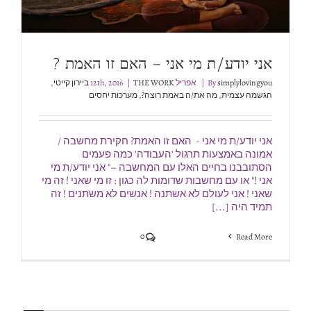
אני יודע/ת מי אני – האם זו האמת ?
simplylovingyou
By
|
אפריל 12th, 2016
THE WORK ביירון קייטי
|
,
הגשמה עצמית
,
מה את/ה באמת רוצה?
,
מערכות יחסים
אני יודע/ת מי אני - האם זו האמת? חקירת מחשבה /
אמונה באמצעות תרגול 'העבודה' כמה פעמים
הסתובבנו בחיים האלו עם המחשבה –" אני יודע/ת מי
אני !" או עם מחשבות שדומות לה כגון : זו מי שאני ! זה מי
שאני ! אני לעולם לא אשתנה ! אנשים לא משתנים ! זה
תמיד היה [...]
0
Read More