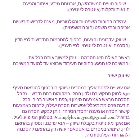
– שיפור חוויית המשתמש/ת, אבטחת מידע, איתור ומניעת
הונאות ותקלות (אינטרס לגיטימי).
– עמידה בחובות משפטיות ורגולטוריות, מענה לדרישות רשויות
אכיפה ובתי משפט (חובה משפטית).
– שיווק, עדכונים והצעות, בכפוף להסכמות הנדרשות לפי הדין
(הסכמה ואינטרס לגיטימי, לפי העניין).
כאשר העילה היא הסכמה – ניתן למשוך אותה בכל עת,
והמשיכה לא תפגע בחוקיות העיבוד שבוצע עד למועד המשיכה.
שיווק ישיר
אנו עשויים לפנות אליך במסרים שיווקיים בכפוף להוראות סעיף
30א לחוק התקשורת ולדין החל. במקומות בהם נדרש – נקבל
הסכמה מראש באמצעות סימון וי/כפתור אישור ברור. בכל
הודעת פרסומת תיכלל אפשרות הסרה יעילה, לרבות באמצעות
קישור הסרה או מענה “הסר/הסרה”. ניתן לבקש הסרה גם
בדוא”ל
simplylovingyou8@gmail.com
או בטלפון המופיע לעיל.
אם אינך מעוניינ/ת בקבלת שיווק – אנא עדכנו, ונפסיק בהתאם
לדין. שימוש במסרים בוואטסאפ ייעשה רק בהתאם להסכמה
ולהגדרות הפלטפורמה.