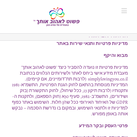
מדיניות הפרטיות
מדיניות פרטיות ותנאי שירות באתר
מבוא והיקף
מדיניות פרטיות זו נועדה להסביר כיצד 'פשוט לאהוב אותך'
מעבדת מידע אישי ביחס לאתר ולשירותים הנלווים בכתובת
simplylovingyou.co.il (לרבות תת־דומיינים, אם קיימים).
המדיניות מנוסחת בהתאם לחוק הגנת הפרטיות, התשמ”א-1981
ותקנותיו (לרבות תיקון 13, ככל שיחול), לחוק התקשורת (בזק
ושידורים), התשמ”ב-1982, סעיף 30א (חוק הספאם), ולתקנות ה-
GDPR של האיחוד האירופי ככל שהן חלות. השימוש באתר כפוף
למדיניות זו ולתנאי השימוש, ובמקום בו נדרשת הסכמה – נבקש
אותה באופן מפורש.
פרטי העסק ובקר המידע