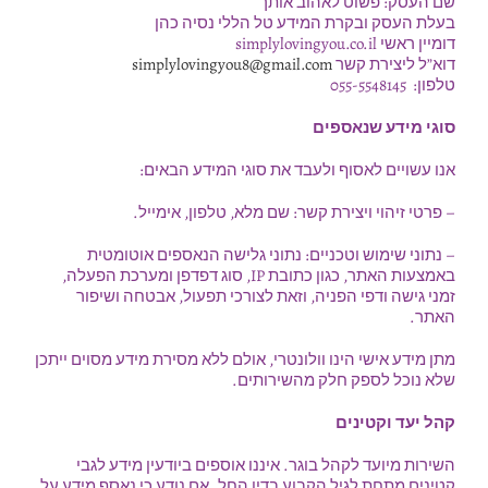
שם העסק: פשוט לאהוב אותך
בעלת העסק ובקרת המידע טל הללי נסיה כהן
דומיין ראשי simplylovingyou.co.il
דוא”ל ליצירת קשר
simplylovingyou8@gmail.com
טלפון: 055-5548145
סוגי מידע שנאספים
אנו עשויים לאסוף ולעבד את סוגי המידע הבאים:
– פרטי זיהוי ויצירת קשר: שם מלא, טלפון, אימייל.
– נתוני שימוש וטכניים: נתוני גלישה הנאספים אוטומטית
באמצעות האתר, כגון כתובת IP, סוג דפדפן ומערכת הפעלה,
זמני גישה ודפי הפניה, וזאת לצורכי תפעול, אבטחה ושיפור
האתר.
מתן מידע אישי הינו וולונטרי, אולם ללא מסירת מידע מסוים ייתכן
שלא נוכל לספק חלק מהשירותים.
קהל יעד וקטינים
השירות מיועד לקהל בוגר. איננו אוספים ביודעין מידע לגבי
קטינים מתחת לגיל הקבוע בדין החל. אם נודע כי נאסף מידע על