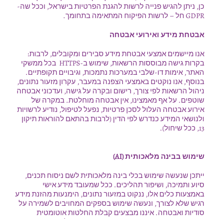
כן, ניתן להגיש פנייה לרשות להגנת הפרטיות בישראל, וככל שה-
GDPR חל – לרשות הפיקוח המתאימה בתחומך.
אבטחת מידע ואירועי אבטחה
אנו מיישמים אמצעי אבטחת מידע סבירים ומקובלים, לרבות:
בקרות גישה מבוססות הרשאות, שימוש ב-HTTPS בכל ממשקי
האתר, אימות דו-שלבי במערכות נתמכות, וגיבויים תקופתיים.
בנוסף, אנו נוקטים באמצעי הצפנה במעבר, עקרון מזעור נתונים,
ניהול הרשאות לפי צורך, רישום ובקרה על גישה, ועדכוני אבטחה
שוטפים. על אף מאמצינו, אין אבטחה מוחלטת. במקרה של
אירוע אבטחה העלול לסכן פרטיות, נפעל לטיפול, נודיע לרשויות
ולנושאי המידע כנדרש לפי הדין (לרבות בהתאם להוראות תיקון
13, ככל שיחול).
שימוש בבינה מלאכותית
(AI)
ייתכן שנעשה שימוש בכלי בינה מלאכותית לשם ניסוח תכנים,
סיוע ותמיכה, ושיפור תהליכים. ככל שמעובד מידע אישי
באמצעות כלים אלו, ננקוט במזעור נתונים, הימנעות מהזנת מידע
רגיש שלא לצורך, ונעשה שימוש בספקים המחויבים לשמירה על
סודיות ואבטחה. איננו מבצעים קבלת החלטות אוטומטית