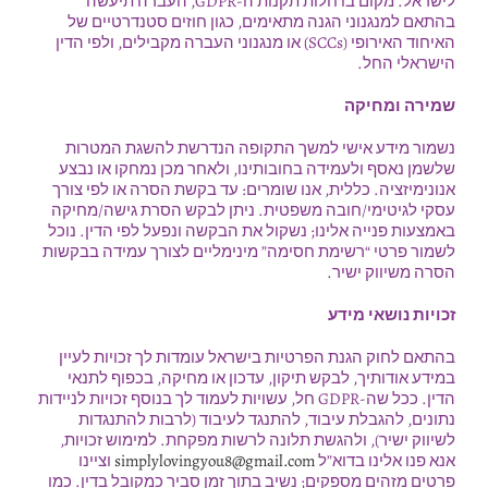
לישראל. מקום בו חלות תקנות ה-GDPR, העברה תיעשה
בהתאם למנגנוני הגנה מתאימים, כגון חוזים סטנדרטיים של
האיחוד האירופי (SCCs) או מנגנוני העברה מקבילים, ולפי הדין
הישראלי החל.
שמירה ומחיקה
נשמור מידע אישי למשך התקופה הנדרשת להשגת המטרות
שלשמן נאסף ולעמידה בחובותינו, ולאחר מכן נמחקו או נבצע
אנונימיזציה. כללית, אנו שומרים: עד בקשת הסרה או לפי צורך
עסקי לגיטימי/חובה משפטית. ניתן לבקש הסרת גישה/מחיקה
באמצעות פנייה אלינו; נשקול את הבקשה ונפעל לפי הדין. נוכל
לשמור פרטי “רשימת חסימה” מינימליים לצורך עמידה בבקשות
הסרה משיווק ישיר.
זכויות נושאי מידע
בהתאם לחוק הגנת הפרטיות בישראל עומדות לך זכויות לעיין
במידע אודותיך, לבקש תיקון, עדכון או מחיקה, בכפוף לתנאי
הדין. ככל שה-GDPR חל, עשויות לעמוד לך בנוסף זכויות לניידות
נתונים, להגבלת עיבוד, להתנגד לעיבוד (לרבות להתנגדות
לשיווק ישיר), ולהגשת תלונה לרשות מפקחת. למימוש זכויות,
אנא פנו אלינו בדוא”ל
simplylovingyou8@gmail.com
וציינו
פרטים מזהים מספקים; נשיב בתוך זמן סביר כמקובל בדין. כמו