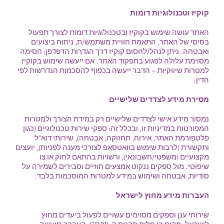
קוקיז וטכנולוגיות דומות
האתר עושה שימוש בקוקיז ובטכנולוגיות דומות לצורך תפעול
בסיסי של האתר, התאמת חוויית משתמש/ת, ניתוח ביצועים
ואבטחה. ניתן לנהל/לחסום קוקיז דרך הגדרות הדפדפן; חסימה
מסוימת עלולה לפגוע בתפקוד האתר. אם ייעשה שימוש בקוקיז
למטרות שיווקיות – הדבר ייעשה בכפוף להסכמות הנדרשות לפי
הדין.
מסירת מידע לצדדים שלישיים
נמסור מידע אישי לצדדים שלישיים רק במידת הצורך ולמטרות
המפורטות במדיניות זו, ובכלל זה: ספקי שירות טכנולוגיים (כגון
פלטפורמת האתר, אירוח, תחזוקה, אבטחה), שירותי דוא”ל
ותקשורת (לרבות שימוש בוואטסאפ לצורכי מענה לפניות), יועצים
מקצועיים (משפטי/חשבונאי), ורשויות בהתאם לחוק או צו
שיפוטי. מול ספקים ננקוט אמצעים חוזיים וסבירים לשמירה על
סודיות, אבטחה ושימוש במידע למטרות המוסכמות בלבד.
העברות מידע מחוץ לישראל
שירותי ענן וספקים מסוימים עשויים לפעול ביעדים מחוץ